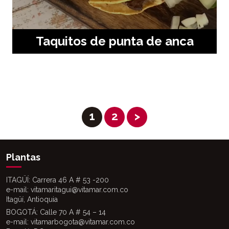
Taquitos de punta de anca
1
2
>
Plantas
ITAGÜÍ: Carrera 46 A # 53 -200
e-mail: vitamaritagui@vitamar.com.co
Itagüí, Antioquia
BOGOTÁ: Calle 70 A # 54 – 14
e-mail: vitamarbogota@vitamar.com.co