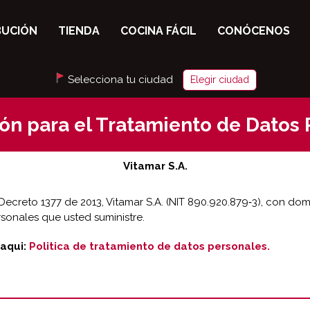
BUCIÓN
TIENDA
COCINA FÁCIL
CONÓCENOS
Selecciona tu ciudad
Elegir ciudad
ón para el Tratamiento de Datos
Vitamar S.A.
ecreto 1377 de 2013, Vitamar S.A. (NIT 890.920.879‑3), con domic
sonales que usted suministre.
aqui:
Politica de tratamiento de datos personales.