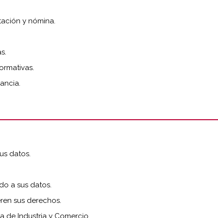
tación y nómina.
s.
ormativas.
ancia.
sus datos.
do a sus datos.
ren sus derechos.
a de Industria y Comercio.