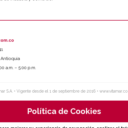
com.co
41
 Antioquia
00 a.m. – 5:00 p.m.
mar S.A. • Vigente desde el 1 de septiembre de 2016 • www.vitamar.c
Política de Cookies