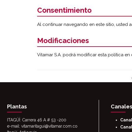
Consentimiento
Al continuar navegando en este sitio, usted a
Modificaciones
Vitamar S.A. podrá modificar esta política 
Plantas
Canales
ITAGÜÍ: Carrera 46 A # 53 -200
Cana
e-mail: vitamaritagui@vitamar.com.co
Canal