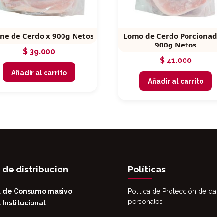
one de Cerdo x 900g Netos
Lomo de Cerdo Porcionad
900g Netos
$
39.000
$
41.000
Añadir al carrito
Añadir al carrito
 de distribucion
Políticas
l de Consumo masivo
Política de Protección de da
personales
 Institucional