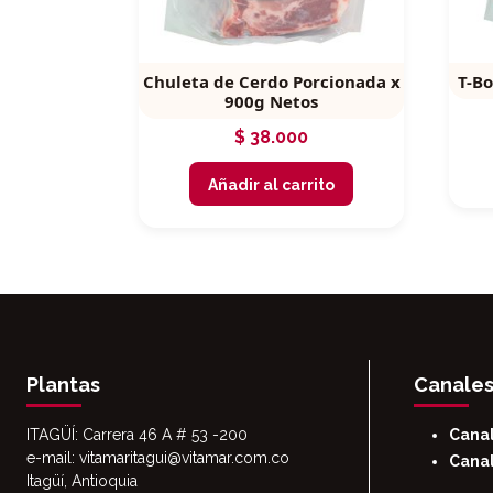
Chuleta de Cerdo Porcionada x
T-B
900g Netos
$
38.000
Añadir al carrito
Plantas
Canales
ITAGÜÍ: Carrera 46 A # 53 -200
Cana
e-mail: vitamaritagui@vitamar.com.co
Canal
Itagüí, Antioquia