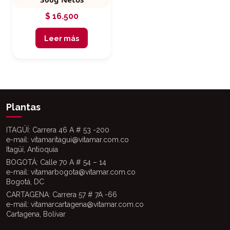
$
16.500
Leer más
Plantas
ITAGÜÍ: Carrera 46 A # 53 -200
e-mail: vitamaritagui@vitamar.com.co
Itagüí, Antioquia
BOGOTÁ: Calle 70 A # 54 – 14
e-mail: vitamarbogota@vitamar.com.co
Bogotá, DC
CARTAGENA: Carrera 57 # 7A -66
e-mail: vitamarcartagena@vitamar.com.co
Cartagena, Bolívar