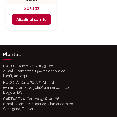
$
15.133
Añadir al carrito
Plantas
ITAGÜÍ: Carrera 46 A # 53 -200
e-mail: vitamaritagui@vitamar.com.co
Itagüí, Antioquia
BOGOTÁ: Calle 70 A # 54 – 14
e-mail: vitamarbogota@vitamar.com.co
Bogotá, DC
CARTAGENA: Carrera 57 # 7A -66
e-mail: vitamarcartagena@vitamar.com.co
Cartagena, Bolívar