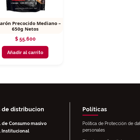
arón Precocido Mediano –
650g Netos
$
55.600
Añadir al carrito
 de distribucion
Políticas
l de Consumo masivo
Política de Protección de da
personales
 Institucional