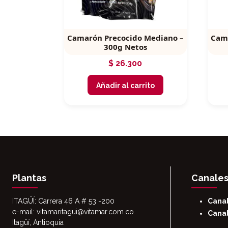
Camarón Precocido Mediano –
Cam
300g Netos
$
26.300
Añadir al carrito
Plantas
Canales
ITAGÜÍ: Carrera 46 A # 53 -200
Cana
e-mail: vitamaritagui@vitamar.com.co
Canal
Itagüí, Antioquia