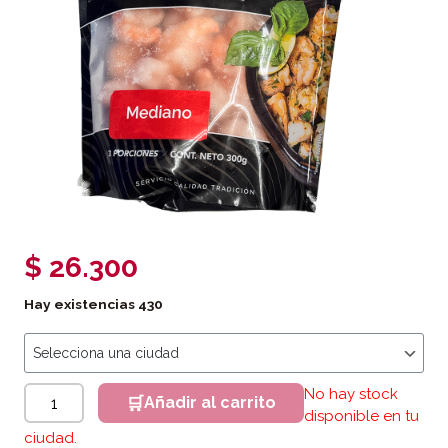
$
26.300
Hay existencias
430
Camarón Precocido Mediano – 300g Netos cantidad
No hay stock
Añadir al carrito
disponible en tu
ciudad.