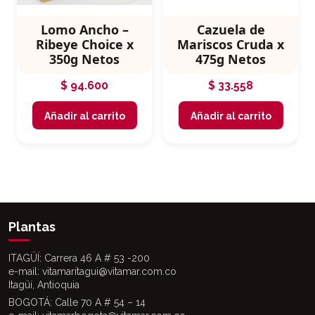
Lomo Ancho –
Cazuela de
Ribeye Choice x
Mariscos Cruda x
350g Netos
475g Netos
$
94.600
$
33.558
Añadir al carrito
Añadir al carrito
Plantas
ITAGÜÍ: Carrera 46 A # 53 -200
e-mail: vitamaritagui@vitamar.com.co
Itagüí, Antioquia
BOGOTÁ: Calle 70 A # 54 – 14