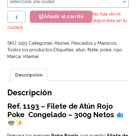
Filete de Atún Rojo Poke x 300g Netos cantidad
No hay stock
Añadir al carrito
disponible en tu
ciudad.
SKU:
1193
Categorías:
Atunes
,
Pescados y Mariscos
,
Todos los productos
Etiquetas:
atun
,
filete
,
poke
,
rojo
Marca:
Vitamar
Descripción
Descripción
Ref. 1193 –
Filete de Atún Rojo
Poke Congelado – 300g Netos
Prepara los mejores
Poke Bowls
con nuestro
Filete de