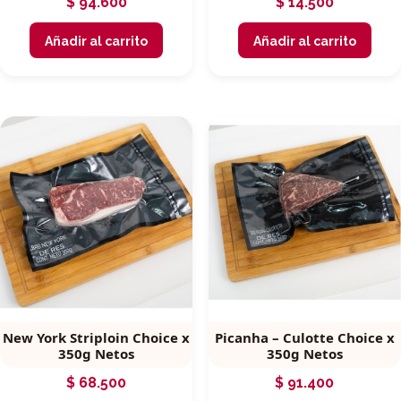
$
94.600
$
14.500
Añadir al carrito
Añadir al carrito
New York Striploin Choice x
Picanha – Culotte Choice x
350g Netos
350g Netos
$
68.500
$
91.400