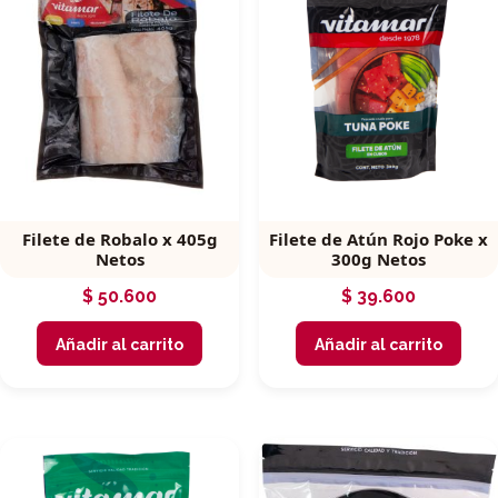
Filete de Robalo x 405g
Filete de Atún Rojo Poke x
Netos
300g Netos
$
50.600
$
39.600
Añadir al carrito
Añadir al carrito