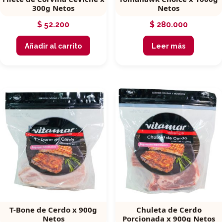
300g Netos
Netos
$
52.200
$
280.000
Añadir al carrito
Leer más
T-Bone de Cerdo x 900g
Chuleta de Cerdo
Netos
Porcionada x 900g Netos