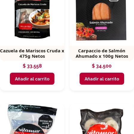
Cazuela de Mariscos Cruda x
Carpaccio de Salmón
475g Netos
Ahumado x 100g Netos
$
33.558
$
34.500
Añadir al carrito
Añadir al carrito