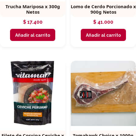
Trucha Mariposa x 300g
Lomo de Cerdo Porcionado x
Netos
900g Netos
$
17.400
$
41.000
Añadir al carrito
Añadir al carrito
Filete de Corvina Ceviche x
Tomahawk Choice x 1000g