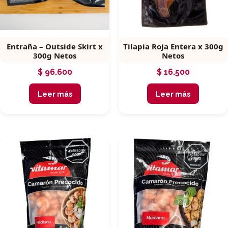
Entraña – Outside Skirt x
Tilapia Roja Entera x 300g
300g Netos
Netos
$
96.600
$
16.500
Leer más
Leer más