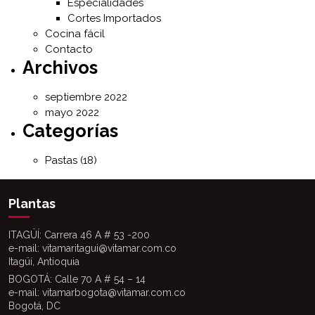
Especialidades
Cortes Importados
Cocina fácil
Contacto
Archivos
septiembre 2022
mayo 2022
Categorías
Pastas
(18)
Plantas
ITAGÜÍ: Carrera 46 A # 53 -200
e-mail: vitamaritagui@vitamar.com.co
Itagüí, Antioquia
BOGOTÁ: Calle 70 A # 54 – 14
e-mail: vitamarbogota@vitamar.com.co
Bogotá, DC