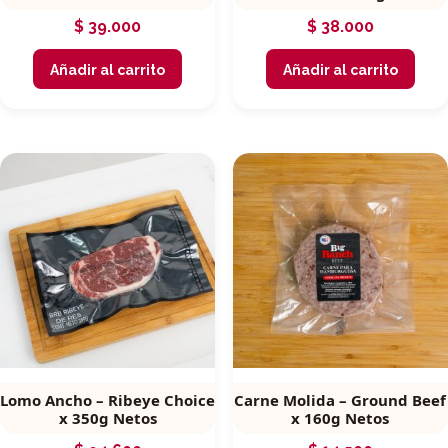
$
39.000
$
38.000
Añadir al carrito
Añadir al carrito
Lomo Ancho – Ribeye Choice
Carne Molida – Ground Beef
x 350g Netos
x 160g Netos