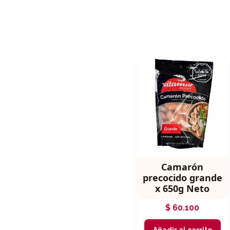
Camarón
precocido grande
x 650g Neto
$
60.100