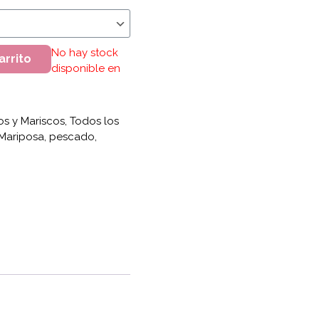
s cantidad
No hay stock
arrito
disponible en
s y Mariscos
,
Todos los
Mariposa
,
pescado
,