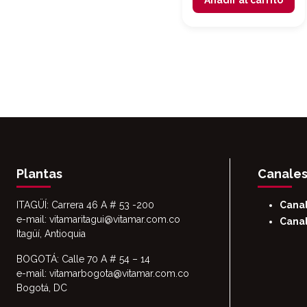
Añadir al carrito
Plantas
Canales
ITAGÜÍ: Carrera 46 A # 53 -200
Cana
e-mail: vitamaritagui@vitamar.com.co
Canal
Itagüí, Antioquia
BOGOTÁ: Calle 70 A # 54 – 14
e-mail: vitamarbogota@vitamar.com.co
Bogotá, DC