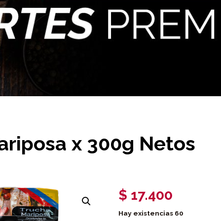
ariposa x 300g Netos
$
17.400
Hay existencias
60