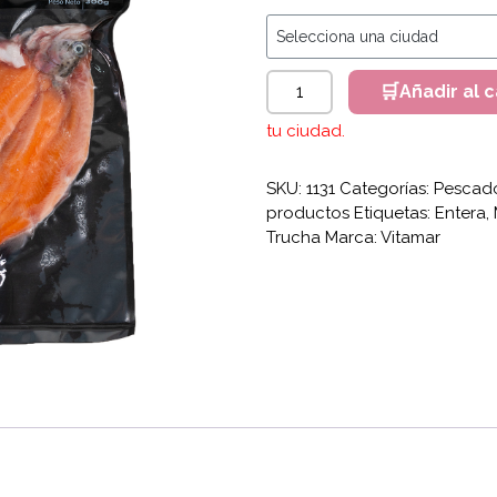
Trucha Mariposa x 300g Neto
Añadir al c
tu ciudad.
SKU:
1131
Categorías:
Pescado
productos
Etiquetas:
Entera
,
Trucha
Marca:
Vitamar