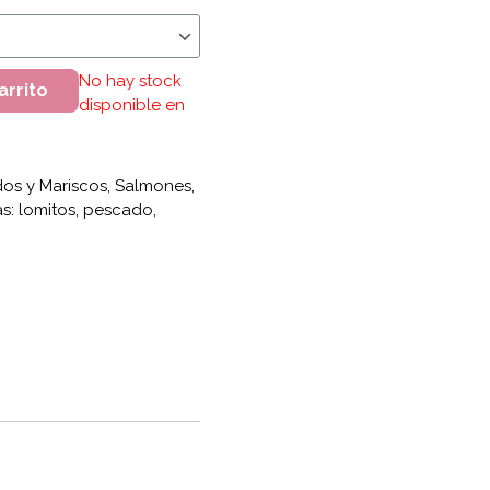
etos cantidad
No hay stock
arrito
disponible en
os y Mariscos
,
Salmones
,
as:
lomitos
,
pescado
,