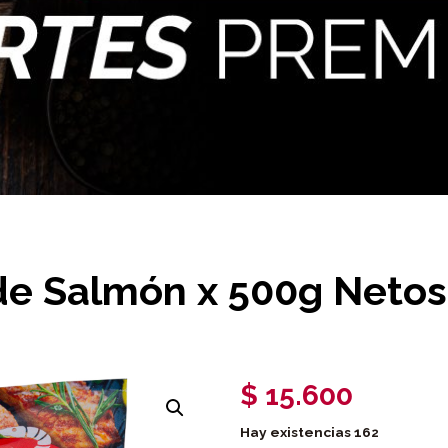
de Salmón x 500g Netos
$
15.600
Hay existencias
162