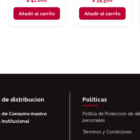
$
41.000
$
34.500
Añadir al carrito
Añadir al carrito
 de distribucion
Políticas
l de Consumo masivo
Política de Protección de da
personales
 Institucional
Términos y Condiciones