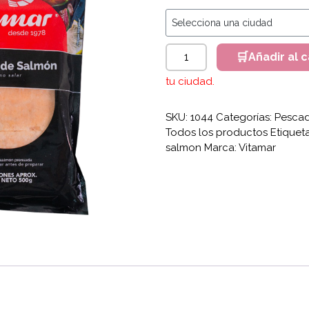
Lomitos de Salmón x 500g N
Añadir al c
tu ciudad.
SKU:
1044
Categorías:
Pescad
Todos los productos
Etiquet
salmon
Marca:
Vitamar