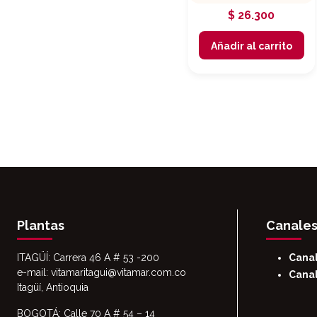
$
26.300
Añadir al carrito
Plantas
Canales
ITAGÜÍ: Carrera 46 A # 53 -200
Cana
e-mail: vitamaritagui@vitamar.com.co
Canal
Itagüí, Antioquia
BOGOTÁ: Calle 70 A # 54 – 14