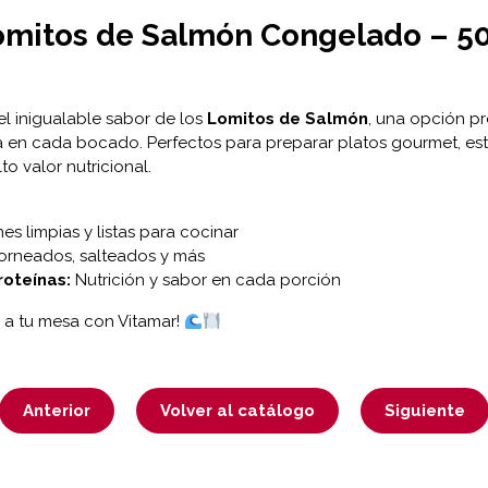
mitos de Salmón Congelado – 5
el inigualable sabor de los
Lomitos de Salmón
, una opción p
a en cada bocado. Perfectos para preparar platos gourmet, est
to valor nutricional.
es limpias y listas para cocinar
 horneados, salteados y más
roteínas:
Nutrición y sabor en cada porción
r a tu mesa con Vitamar!
Anterior
Volver al catálogo
Siguiente