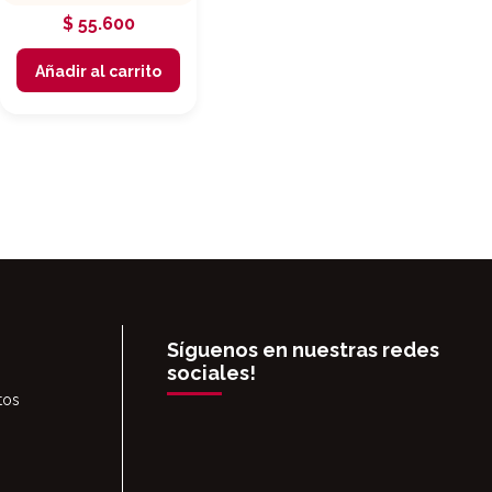
$
55.600
Añadir al carrito
Síguenos en nuestras redes
sociales!
tos