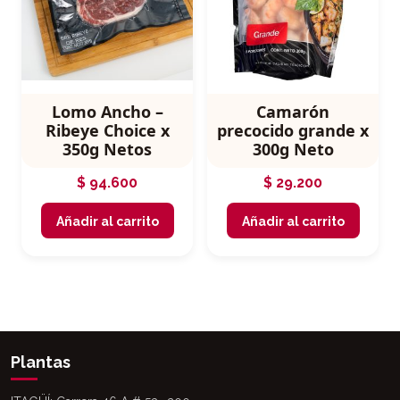
Lomo Ancho –
Camarón
Ribeye Choice x
precocido grande x
350g Netos
300g Neto
$
94.600
$
29.200
Añadir al carrito
Añadir al carrito
Plantas