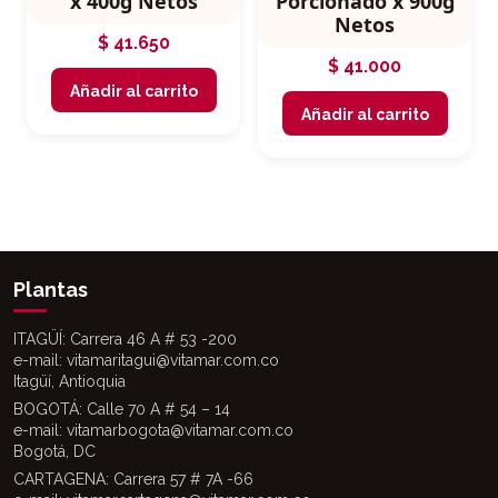
x 400g Netos
Porcionado x 900g
Netos
$
41.650
$
41.000
Añadir al carrito
Añadir al carrito
Plantas
ITAGÜÍ: Carrera 46 A # 53 -200
e-mail: vitamaritagui@vitamar.com.co
Itagüí, Antioquia
BOGOTÁ: Calle 70 A # 54 – 14
e-mail: vitamarbogota@vitamar.com.co
Bogotá, DC
CARTAGENA: Carrera 57 # 7A -66