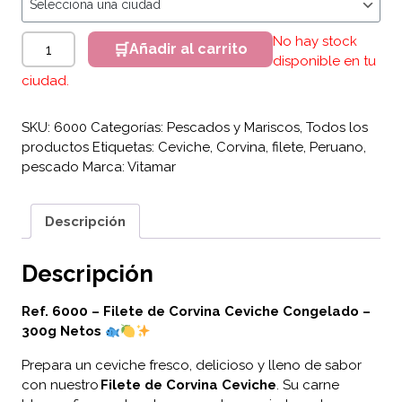
Filete de Corvina Ceviche x 300g Netos cantidad
No hay stock
Añadir al carrito
disponible en tu
ciudad.
SKU:
6000
Categorías:
Pescados y Mariscos
,
Todos los
productos
Etiquetas:
Ceviche
,
Corvina
,
filete
,
Peruano
,
pescado
Marca:
Vitamar
Descripción
Descripción
Ref. 6000 – Filete de Corvina Ceviche Congelado –
300g Netos
Prepara un ceviche fresco, delicioso y lleno de sabor
con nuestro
Filete de Corvina Ceviche
. Su carne