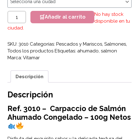
Carpaccio de Salmón Ahumado x 100g Netos cantidad
No hay stock
Añadir al carrito
disponible en tu
ciudad.
SKU:
3010
Categorías:
Pescados y Mariscos
,
Salmones
,
Todos los productos
Etiquetas:
ahumado
,
salmon
Marca:
Vitamar
Descripción
Descripción
Ref. 3010 – Carpaccio de Salmón
Ahumado Congelado – 100g Netos
Disfruta del exquisito sabor y la delicada textura del