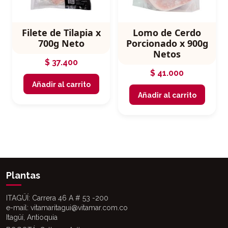
Filete de Tilapia x
Lomo de Cerdo
700g Neto
Porcionado x 900g
Netos
$
37.400
$
41.000
Añadir al carrito
Añadir al carrito
Plantas
ITAGÜÍ: Carrera 46 A # 53 -200
e-mail: vitamaritagui@vitamar.com.co
Itagüí, Antioquia